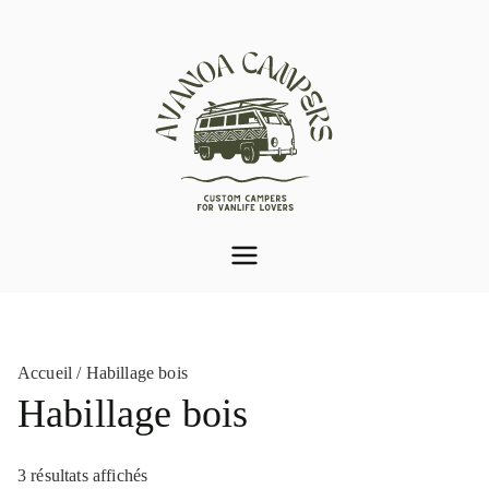
Aller
au
contenu
Aménagement de van
Var (83) | Avanoa
Campers
Accueil
/ Habillage bois
Habillage bois
3 résultats affichés