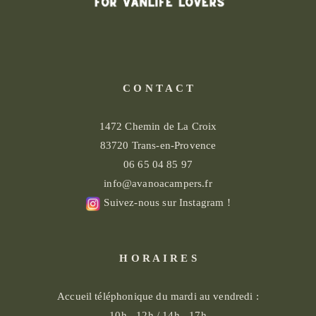
C O N T A C T
1472 Chemin de La Croix
83720 Trans-en-Provence
06 65 04 85 97
info@avanoacampers.fr
Suivez-nous sur Instagram !
H O R A I R E S
Accueil téléphonique du mardi au vendredi :
10h - 12h / 14h - 17h