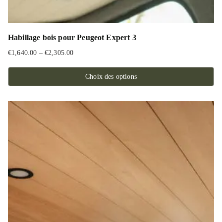
Habillage bois pour Peugeot Expert 3
€
1,640.00
–
€
2,305.00
Plage
de
Choix des options
prix :
Ce
€1,640.00
produit
à
a
€2,305.00
plusieurs
variations.
Les
options
peuvent
être
choisies