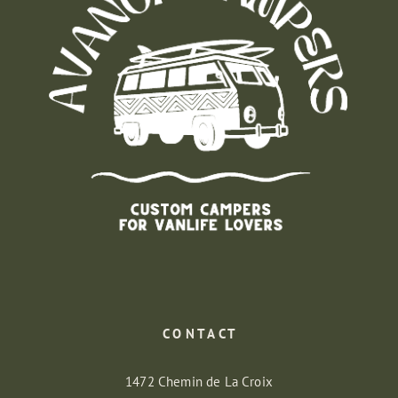
C O N T A C T
1472 Chemin de La Croix