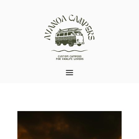
Aménagement de van
Var (83) | Avanoa
Campers