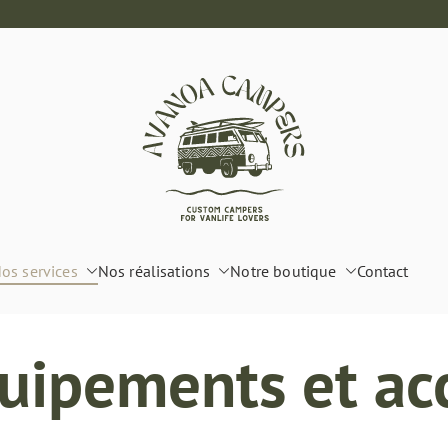
Aménagement de van Var
os services
Nos réalisations
Notre boutique
Contact
uipements et ac