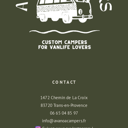
C O N T A C T
1472 Chemin de La Croix
83720 Trans-en-Provence
06 65 04 85 97
info@avanoacampers.fr