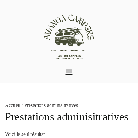
Aller
au
contenu
Aménagement de van
Var (83) | Avanoa
Campers
Accueil
/ Prestations adminisitratives
Prestations adminisitratives
Voici le seul résultat