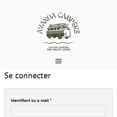
Aménagement de van
Var (83) | Avanoa
Se connecter
Campers
Identifiant ou e-mail
*