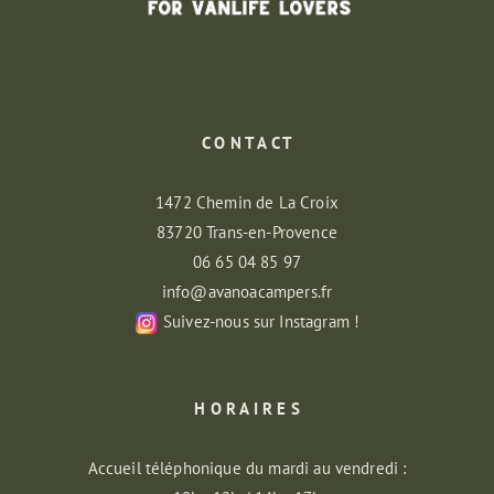
C O N T A C T
1472 Chemin de La Croix
83720 Trans-en-Provence
06 65 04 85 97
info@avanoacampers.fr
Suivez-nous sur Instagram !
H O R A I R E S
Accueil téléphonique du mardi au vendredi :