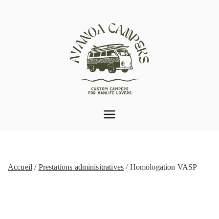
Aller
au
contenu
Aménagement de van
Var (83) | Avanoa
Campers
Accueil
/
Prestations adminisitratives
/ Homologation VASP